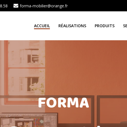
58.58
forma-mobilier@orange.fr
ACCUEIL
RÉALISATIONS
PRODUITS
S
FORMA